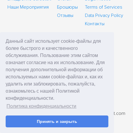
Наши Мероприятия
Брошюры
Terms of Services
Отзывы
Data Privacy Policy
Контакты
Данный сайт использует cookie-файлы для
более быстрого и качественного
главное управление
обслуживания. Пользование этим сайтом
означает согласие на их использование. Для
SafeStart Europe Limited
получения дополнительной информации об
6 Cedar Crescent
используемых нами cookie-файлах и, как их
Cedar Park, Newport Rd
удалить или заблокировать, пожалуйста,
Westport, County Mayo
ознакомьтесь с нашей Политикой
Ireland
конфиденциальности.
Политика конфиденциальности
номер телефона: +7 (495) 410-33-67
Адрес электронной почты: contact-ru@ssi.safestart.com
Принять и закрыть