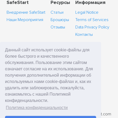
SafeStart
Ресурсы
Информация
Внедрение SafeStart
Статьи
Legal Notice
Наши Мероприятия
Брошюры
Terms of Services
Отзывы
Data Privacy Policy
Контакты
Данный сайт использует cookie-файлы для
более быстрого и качественного
главное управление
обслуживания. Пользование этим сайтом
означает согласие на их использование. Для
SafeStart Europe Limited
получения дополнительной информации об
6 Cedar Crescent
используемых нами cookie-файлах и, как их
Cedar Park, Newport Rd
удалить или заблокировать, пожалуйста,
Westport, County Mayo
ознакомьтесь с нашей Политикой
Ireland
конфиденциальности.
Политика конфиденциальности
номер телефона: +7 (495) 410-33-67
Адрес электронной почты: contact-ru@ssi.safestart.com