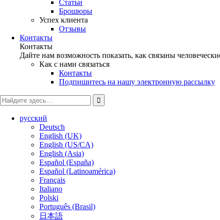
Статьи
Брошюры
Успех клиента
Отзывы
Контакты
Контакты
Дайте нам возможность показать, как связаны человеческ
Как с нами связаться
Контакты
Подпишитесь на нашу электронную рассылку
Поиск
русский
Deutsch
English (UK)
English (US/CA)
English (Asia)
Español (España)
Español (Latinoamérica)
Français
Italiano
Polski
Português (Brasil)
日本語