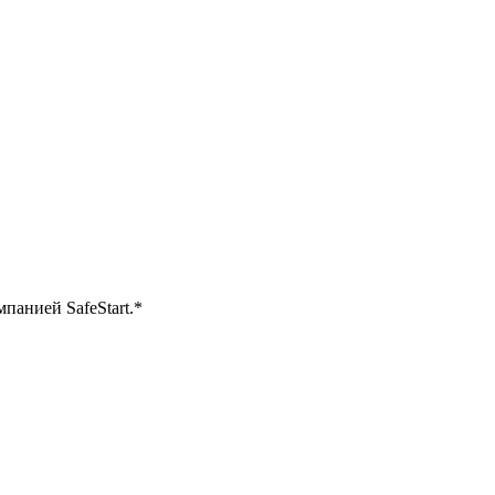
панией SafeStart.
*