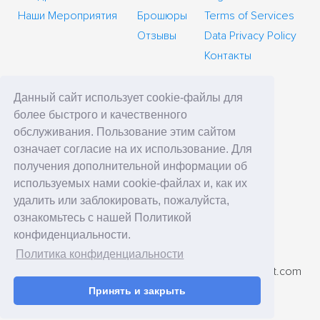
Наши Мероприятия
Брошюры
Terms of Services
Отзывы
Data Privacy Policy
Контакты
Данный сайт использует cookie-файлы для
более быстрого и качественного
главное управление
обслуживания. Пользование этим сайтом
означает согласие на их использование. Для
SafeStart Europe Limited
получения дополнительной информации об
6 Cedar Crescent
используемых нами cookie-файлах и, как их
Cedar Park, Newport Rd
удалить или заблокировать, пожалуйста,
Westport, County Mayo
ознакомьтесь с нашей Политикой
Ireland
конфиденциальности.
Политика конфиденциальности
номер телефона: +7 (495) 410-33-67
Адрес электронной почты: contact-ru@ssi.safestart.com
Принять и закрыть