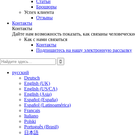
Статьи
Брошюры
Успех клиента
Отзывы
Контакты
Контакты
Дайте нам возможность показать, как связаны человеческ
Как с нами связаться
Контакты
Подпишитесь на нашу электронную рассылку
Поиск
русский
Deutsch
English (UK)
English (US/CA)
English (Asia)
Español (España)
Español (Latinoamérica)
Français
Italiano
Polski
Português (Brasil)
日本語